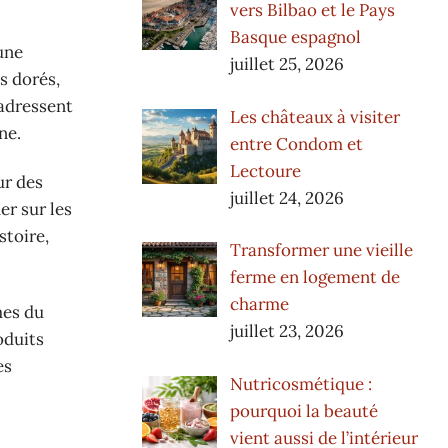
vers Bilbao et le Pays
Basque espagnol
une
juillet 25, 2026
s dorés,
’adressent
Les châteaux à visiter
ne.
entre Condom et
Lectoure
ur des
juillet 24, 2026
er sur les
stoire,
Transformer une vieille
ferme en logement de
charme
mes du
juillet 23, 2026
oduits
es
Nutricosmétique :
pourquoi la beauté
vient aussi de l’intérieur