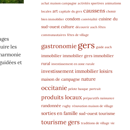
achat maison campagne
activités sportives
animations
caussens
art
locales
capitale du gers
choisir
condom
cuisine du
bien immobilier
convivialité
sud-ouest
culture
découvrir auch
fêtes
communautaires
fêtes de village
ages
gers
gastronomie
uire les
guide auch
e harmonie
immobilier
immobilier gers
immobilier
guidées et
rural
investissement en zone rurale
investissement immobilier
loisirs
nature
maison de campagne
occitanie
pelote basque
portrait
produits locaux
préparatifs naissance
randonnée
rugby
rénovation maison de village
sorties en famille
sud-ouest
tourisme
tourisme gers
traditions de village
vie