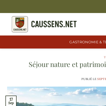
Passer
au
contenu
GASTRONOMIE & T
T
Séjour nature et patrimo
PUBLIÉ LE
SEPTE
17
Sep