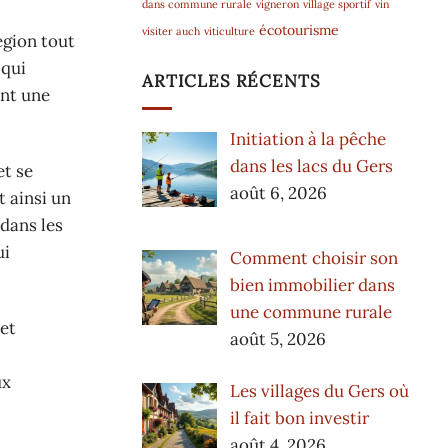
dans commune rurale
vigneron
village sportif
vin
écotourisme
visiter auch
viticulture
égion tout
 qui
ARTICLES RÉCENTS
nt une
Initiation à la pêche
dans les lacs du Gers
et se
août 6, 2026
t ainsi un
 dans les
ui
Comment choisir son
bien immobilier dans
une commune rurale
 et
août 5, 2026
ux
Les villages du Gers où
il fait bon investir
août 4, 2026