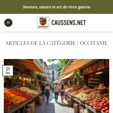
Passer
Saveurs, nature et art de vivre gascon
au
contenu
OCCITANIE
21
Jan