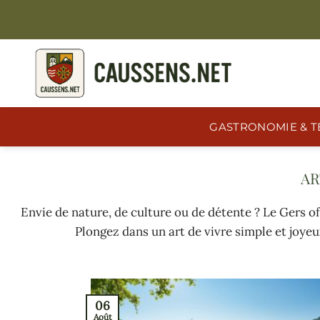
Passer
au
contenu
GASTRONOMIE & T
Envie de nature, de culture ou de détente ? Le Gers off
Plongez dans un art de vivre simple et joyeu
06
Août