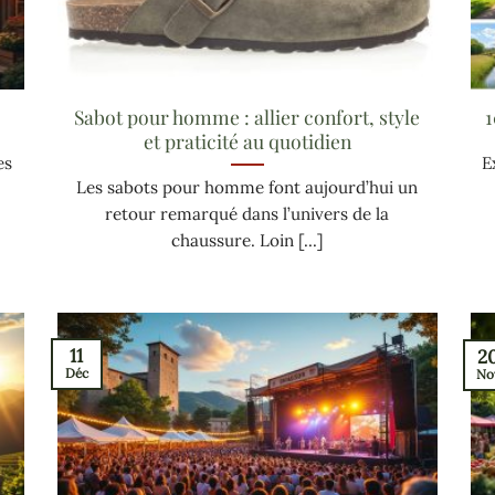
s
Sabot pour homme : allier confort, style
1
et praticité au quotidien
es
E
Les sabots pour homme font aujourd’hui un
retour remarqué dans l’univers de la
chaussure. Loin [...]
11
2
Déc
No