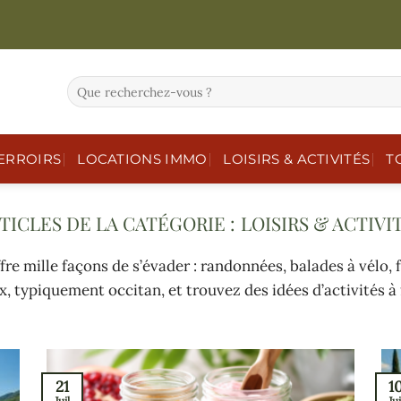
ERROIRS
LOCATIONS IMMO
LOISIRS & ACTIVITÉS
T
LOISIRS & ACTIVI
re mille façons de s’évader : randonnées, balades à vélo, 
x, typiquement occitan, et trouvez des idées d’activités à
21
1
Juil
Jui