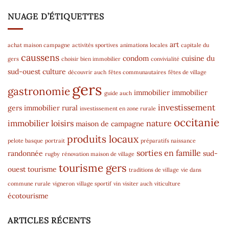
NUAGE D’ÉTIQUETTES
art
achat maison campagne
activités sportives
animations locales
capitale du
caussens
condom
cuisine du
gers
choisir bien immobilier
convivialité
sud-ouest
culture
découvrir auch
fêtes communautaires
fêtes de village
gers
gastronomie
immobilier
immobilier
guide auch
investissement
gers
immobilier rural
investissement en zone rurale
occitanie
immobilier
loisirs
nature
maison de campagne
produits locaux
pelote basque
portrait
préparatifs naissance
sorties en famille
randonnée
sud-
rugby
rénovation maison de village
tourisme gers
ouest
tourisme
traditions de village
vie dans
commune rurale
vigneron
village sportif
vin
visiter auch
viticulture
écotourisme
ARTICLES RÉCENTS