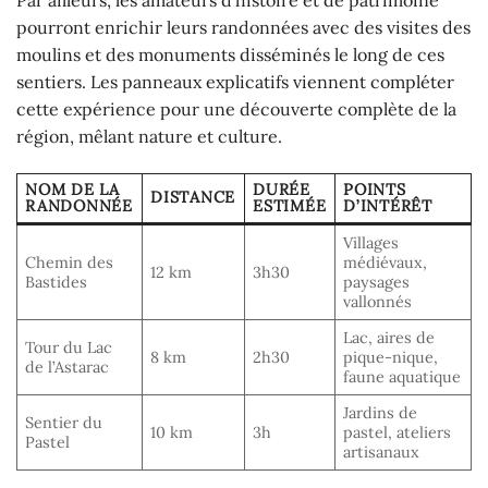
pourront enrichir leurs randonnées avec des visites des
moulins et des monuments disséminés le long de ces
sentiers. Les panneaux explicatifs viennent compléter
cette expérience pour une découverte complète de la
région, mêlant nature et culture.
NOM DE LA
DURÉE
POINTS
DISTANCE
RANDONNÉE
ESTIMÉE
D’INTÉRÊT
Villages
Chemin des
médiévaux,
12 km
3h30
Bastides
paysages
vallonnés
Lac, aires de
Tour du Lac
8 km
2h30
pique-nique,
de l’Astarac
faune aquatique
Jardins de
Sentier du
10 km
3h
pastel, ateliers
Pastel
artisanaux