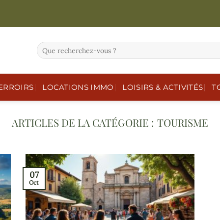
ERROIRS
LOCATIONS IMMO
LOISIRS & ACTIVITÉS
T
TOURISME
07
Oct