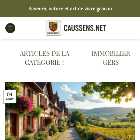
Passer
Saveurs, nature et art de vivre gascon
au
contenu
IMMOBILIER
GERS
04
Août