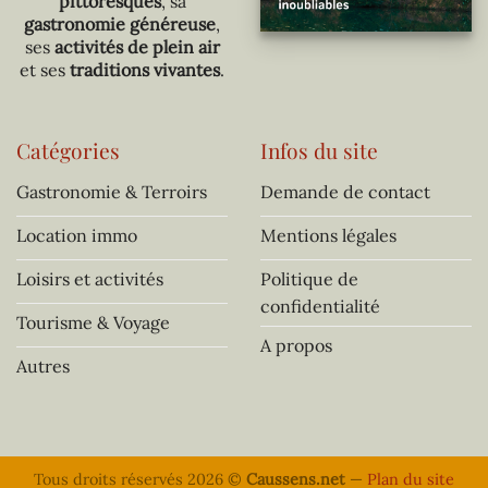
pittoresques
, sa
gastronomie généreuse
,
ses
activités de plein air
et ses
traditions vivantes
.
Catégories
Infos du site
Gastronomie & Terroirs
Demande de contact
Location immo
Mentions légales
Loisirs et activités
Politique de
confidentialité
Tourisme & Voyage
A propos
Autres
Tous droits réservés 2026 ©
Caussens.net
—
Plan du site