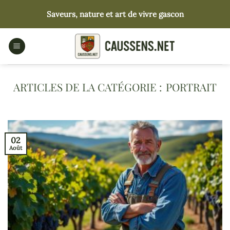
Passer
Saveurs, nature et art de vivre gascon
au
contenu
PORTRAIT
02
Août