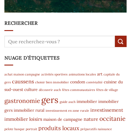
RECHERCHER
NUAGE D’ÉTIQUETTES
art
achat maison campagne
activités sportives
animations locales
capitale du
caussens
condom
cuisine du
gers
choisir bien immobilier
convivialité
sud-ouest
culture
découvrir auch
fêtes communautaires
fêtes de village
gers
gastronomie
immobilier
immobilier
guide auch
investissement
gers
immobilier rural
investissement en zone rurale
occitanie
immobilier
loisirs
nature
maison de campagne
produits locaux
pelote basque
portrait
préparatifs naissance