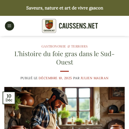
Passer
Saveurs, nature et art de vivre gascon
au
contenu
GASTRONOMIE & TERROIRS
L’histoire du foie gras dans le Sud-
Ouest
PUBLIÉ LE
DÉCEMBRE 10, 2025
PAR
JULIEN MAURAN
10
Déc