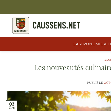
Passer
au
contenu
GASTRONOMIE & T
GAS
Les nouveautés culinai
PUBLIÉ LE
OCTO
03
Oct