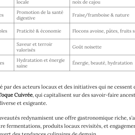
locale
noix de cajou
Promotion de la santé
es
Fraise/framboise & nature
digestive
bles
Praticité & économie
Flocons avoine, pâtes, fruits 
Saveur et terroir
Goût noisette
valorisés
Hydratation et énergie
es
Énergie, beauté, hydratation
saine
é par des acteurs locaux et des initiatives qui ne cessent 
Toque Cuivrée
, qui capitalisent sur des savoir-faire ances
diverse et exigeante.
uveautés redynamisent une offre gastronomique riche, s’a
re fermentations, produits locaux revisités, et engageme
uvert des tendances culinaires de demain.