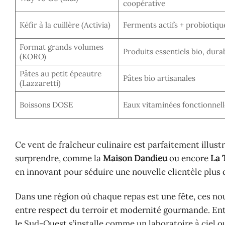
coopérative
Kéfir à la cuillère (Activia)
Ferments actifs + probiotiqu
Format grands volumes
Produits essentiels bio, dura
(KORO)
Pâtes au petit épeautre
Pâtes bio artisanales
(Lazzaretti)
Boissons DOSE
Eaux vitaminées fonctionnell
Ce vent de fraîcheur culinaire est parfaitement illustr
surprendre, comme la
Maison Dandieu
ou encore
La 
en innovant pour séduire une nouvelle clientèle plus 
Dans une région où chaque repas est une fête, ces no
entre respect du terroir et modernité gourmande. Ent
le Sud-Ouest s’installe comme un laboratoire à ciel o