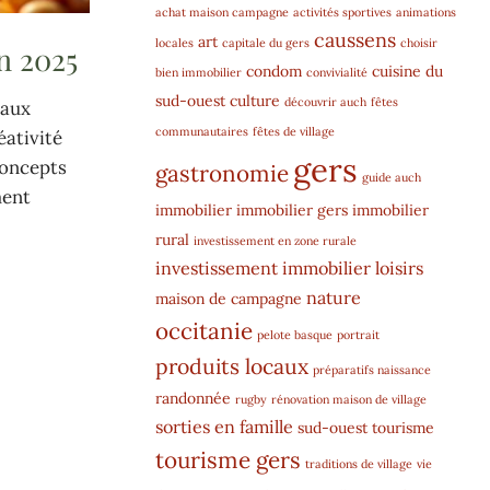
achat maison campagne
activités sportives
animations
caussens
art
locales
capitale du gers
choisir
n 2025
condom
cuisine du
bien immobilier
convivialité
sud-ouest
culture
découvrir auch
fêtes
 aux
communautaires
fêtes de village
éativité
gers
concepts
gastronomie
guide auch
ment
immobilier
immobilier gers
immobilier
rural
investissement en zone rurale
investissement immobilier
loisirs
nature
maison de campagne
occitanie
pelote basque
portrait
produits locaux
préparatifs naissance
randonnée
rugby
rénovation maison de village
sorties en famille
sud-ouest
tourisme
tourisme gers
traditions de village
vie