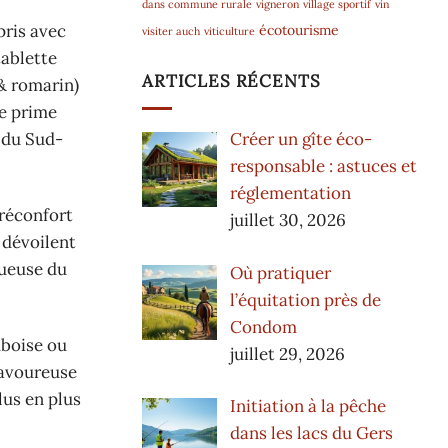
dans commune rurale
vigneron
village sportif
vin
pris avec
écotourisme
visiter auch
viticulture
tablette
ARTICLES RÉCENTS
 & romarin)
ne prime
e du Sud-
Créer un gîte éco-
responsable : astuces et
réglementation
 réconfort
juillet 30, 2026
 dévoilent
tueuse du
Où pratiquer
l’équitation près de
Condom
mboise ou
juillet 29, 2026
savoureuse
lus en plus
Initiation à la pêche
dans les lacs du Gers