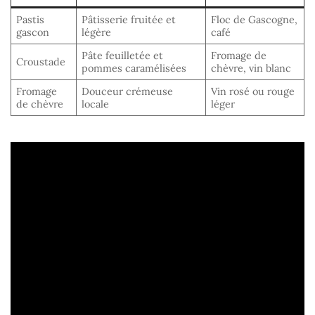
Pastis
Pâtisserie fruitée et
Floc de Gascogne,
gascon
légère
café
Pâte feuilletée et
Fromage de
Croustade
pommes caramélisées
chèvre, vin blanc
Fromage
Douceur crémeuse
Vin rosé ou rouge
de chèvre
locale
léger