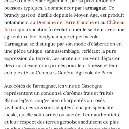
cesse d’émerveiller également par sa production de
boissons typiques, à commencer par l’
armagnac
. Ce
brandy gascon, distillé depuis le Moyen Âge, est produit
notamment au
Domaine de Terre Blanche
et au
Château
Arton
qui a vocation à révolutionner le secteur avec une
agriculture bio, biodynamique et permacole.
L’armagnac se distingue par son mode d’élaboration en
une pièce unique, sans assemblage, reflétant la pure
expression du terroir. Les amateurs peuvent déguster
des crus d’exception primés pour leur finesse et leur
complexité au Concours Général Agricole de Paris.
Aux côtés de l’armagnac, les vins de Gascogne
représentent un condensé d’arômes frais et fruités.
Blancs légers, rouges bien charpentés ou rosés
vivifiants, ces vins sont adaptés à chaque spécialité
locale, qu’elle soit carnée ou sucrée. Leur authenticité
et leur respect des terres gersoises séduisent de plus
en plus d’amateurs à la recherche de saveurs sincères