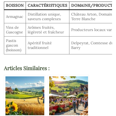
BOISSON
CARACTÉRISTIQUES
DOMAINE/PRODUCTE
Distillation unique,
Château Arton, Domaine 
Armagnac
saveurs complexes
Terre Blanche
Vins de
Arômes fruités,
Producteurs locaux varié
Gascogne
légèreté et fraîcheur
Pastis
Apéritif fruité
Delpeyrat, Comtesse du
gascon
traditionnel
Barry
(boisson)
Articles Similaires :