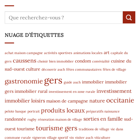
NUAGE D’ÉTIQUETTES
art
achat maison campagne
activités sportives
animations locales
capitale du
caussens
condom
cuisine du
gers
choisir bien immobilier
convivialité
sud-ouest
culture
découvrir auch
fêtes communautaires
fêtes de village
gers
gastronomie
immobilier
immobilier
guide auch
investissement
gers
immobilier rural
investissement en zone rurale
occitanie
immobilier
loisirs
nature
maison de campagne
produits locaux
pelote basque
portrait
préparatifs naissance
sorties en famille
randonnée
sud-
rugby
rénovation maison de village
tourisme gers
ouest
tourisme
traditions de village
vie dans
commune rurale
vigneron
village sportif
vin
visiter auch
viticulture