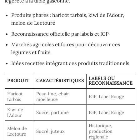
légèreté à la table gasconne.
Produits phares : haricot tarbais, kiwi de l’Adour,
melon de Lectoure
Reconnaissance officielle par labels et IGP
Marchés agricoles et foires pour découvrir ces
légumes et fruits
Idées recettes intégrant ces produits traditionnels
LABELS OU
PRODUIT
CARACTÉRISTIQUES
RECONNAISSANCE
Haricot
Peau fine, chair
IGP, Label Rouge
tarbais
moelleuse
Kiwi de
Sucré, parfumé
IGP, Label Rouge
l’Adour
Historique,
Melon de
Sucré, juteux
production
Lectoure
régionale