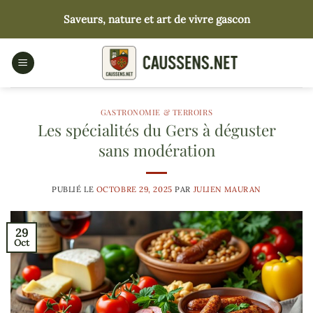
Passer
Saveurs, nature et art de vivre gascon
au
contenu
GASTRONOMIE & TERROIRS
Les spécialités du Gers à déguster
sans modération
PUBLIÉ LE
OCTOBRE 29, 2025
PAR
JULIEN MAURAN
29
Oct