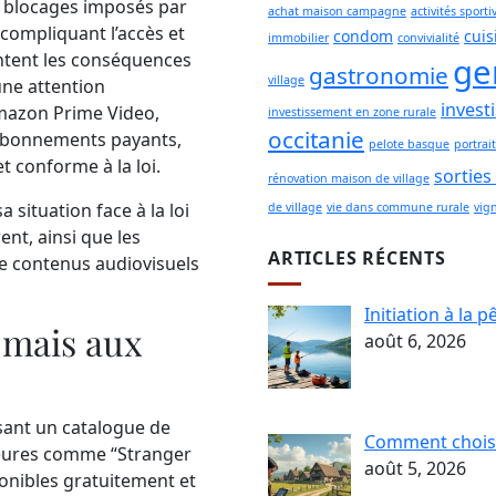
s blocages imposés par
achat maison campagne
activités sporti
compliquant l’accès et
condom
cuis
immobilier
convivialité
entent les conséquences
ge
gastronomie
village
 une attention
invest
 Amazon Prime Video,
investissement en zone rurale
occitanie
 abonnements payants,
pelote basque
portrait
t conforme à la loi.
sorties
rénovation maison de village
a situation face à la loi
de village
vie dans commune rurale
vig
ent, ainsi que les
ARTICLES RÉCENTS
de contenus audiovisuels
Initiation à la 
e mais aux
août 6, 2026
osant un catalogue de
Comment choisi
jeures comme “Stranger
août 5, 2026
ponibles gratuitement et