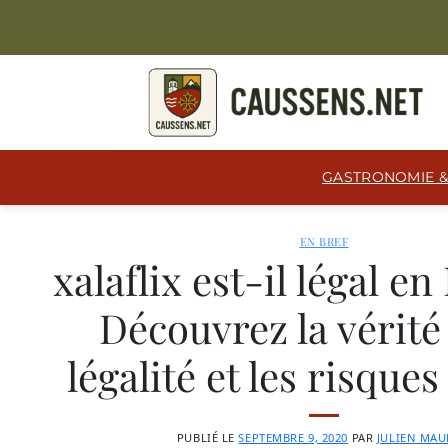
Passer
au
contenu
GASTRONOMIE &
EN BREF
xalaflix est-il légal en
Découvrez la vérité 
légalité et les risque
PUBLIÉ LE
SEPTEMBRE 9, 2020
PAR
JULIEN MA