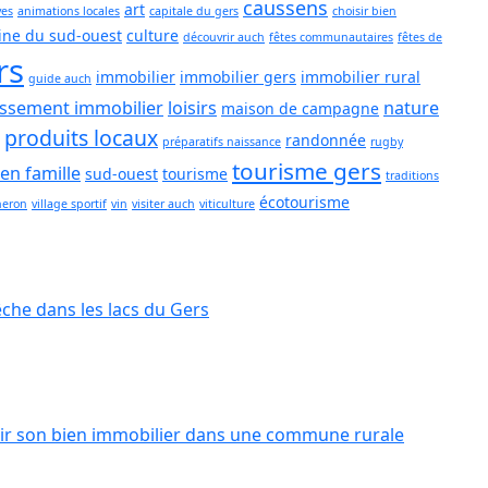
caussens
art
ves
animations locales
capitale du gers
choisir bien
ine du sud-ouest
culture
découvrir auch
fêtes communautaires
fêtes de
rs
immobilier
immobilier gers
immobilier rural
guide auch
issement immobilier
loisirs
nature
maison de campagne
produits locaux
randonnée
préparatifs naissance
rugby
tourisme gers
 en famille
sud-ouest
tourisme
traditions
écotourisme
neron
village sportif
vin
visiter auch
viticulture
pêche dans les lacs du Gers
r son bien immobilier dans une commune rurale