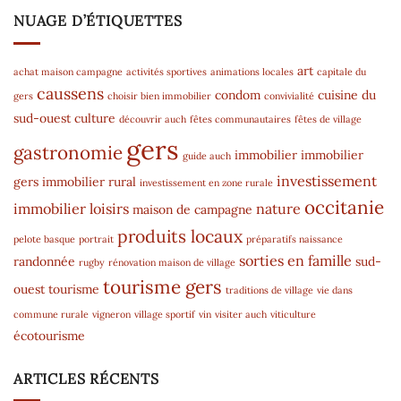
NUAGE D’ÉTIQUETTES
art
achat maison campagne
activités sportives
animations locales
capitale du
caussens
condom
cuisine du
gers
choisir bien immobilier
convivialité
sud-ouest
culture
découvrir auch
fêtes communautaires
fêtes de village
gers
gastronomie
immobilier
immobilier
guide auch
investissement
gers
immobilier rural
investissement en zone rurale
occitanie
immobilier
loisirs
nature
maison de campagne
produits locaux
pelote basque
portrait
préparatifs naissance
sorties en famille
randonnée
sud-
rugby
rénovation maison de village
tourisme gers
ouest
tourisme
traditions de village
vie dans
commune rurale
vigneron
village sportif
vin
visiter auch
viticulture
écotourisme
ARTICLES RÉCENTS