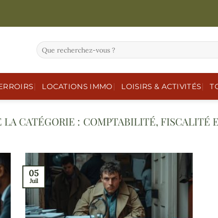
ERROIRS
LOCATIONS IMMO
LOISIRS & ACTIVITÉS
T
COMPTABILITÉ, FISCALITÉ 
05
Juil