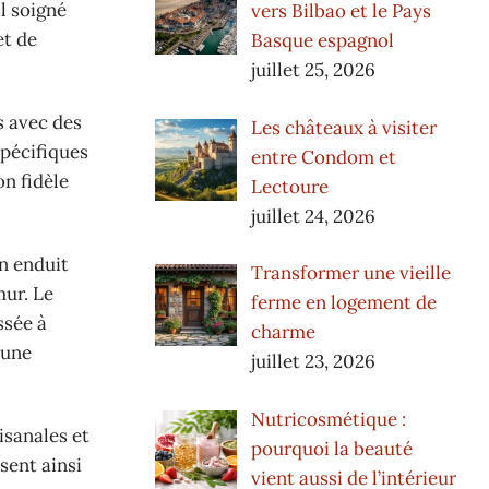
il soigné
vers Bilbao et le Pays
et de
Basque espagnol
juillet 25, 2026
s avec des
Les châteaux à visiter
spécifiques
entre Condom et
n fidèle
Lectoure
juillet 24, 2026
un enduit
Transformer une vieille
mur. Le
ferme en logement de
ssée à
charme
 une
juillet 23, 2026
Nutricosmétique :
isanales et
pourquoi la beauté
sent ainsi
vient aussi de l’intérieur