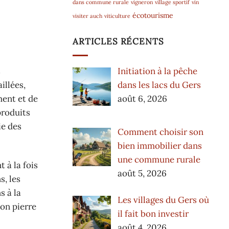
dans commune rurale
vigneron
village sportif
vin
écotourisme
visiter auch
viticulture
ARTICLES RÉCENTS
s
Initiation à la pêche
illées,
dans les lacs du Gers
ment et de
août 6, 2026
produits
ie des
Comment choisir son
bien immobilier dans
une commune rurale
 à la fois
août 5, 2026
s, les
s à la
Les villages du Gers où
on pierre
il fait bon investir
août 4, 2026