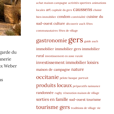
achat maison campagne
activités sportives
animations
caussens
art
locales
capitale du gers
choisir
condom
cuisine du
bien immobilier
convivialité
sud-ouest
culture
découvrir auch
fêtes
communautaires
fêtes de village
gers
gastronomie
guide auch
immobilier
immobilier gers
immobilier
egarde du
rural
investissement en zone rurale
nnerie
investissement immobilier
loisirs
aux Weber
nature
maison de campagne
occitanie
pelote basque
portrait
ns
produits locaux
préparatifs naissance
randonnée
rugby
rénovation maison de village
sorties en famille
sud-ouest
tourisme
tourisme gers
traditions de village
vie