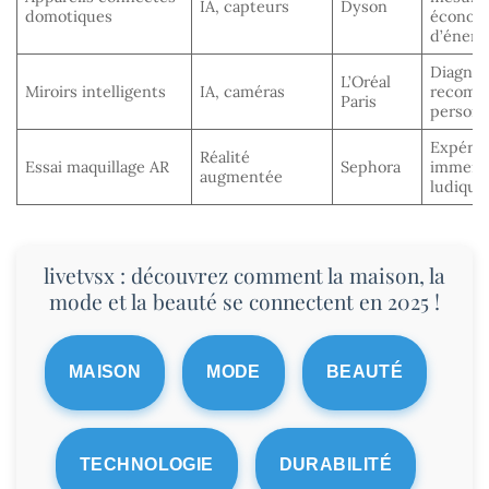
IA, capteurs
Dyson
domotiques
économ
d’énerg
Diagnos
L’Oréal
Miroirs intelligents
IA, caméras
recomm
Paris
personn
Expéri
Réalité
Essai maquillage AR
Sephora
immersi
augmentée
ludique
livetvsx : découvrez comment la maison, la
mode et la beauté se connectent en 2025 !
MAISON
MODE
BEAUTÉ
TECHNOLOGIE
DURABILITÉ