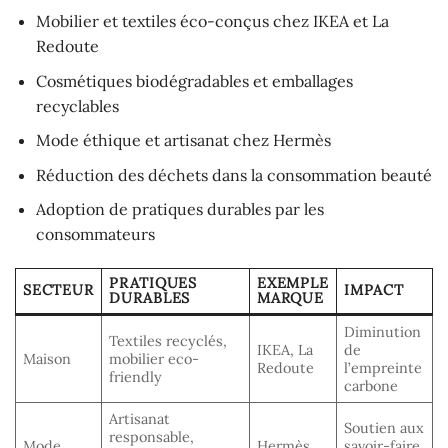
Mobilier et textiles éco-conçus chez IKEA et La
Redoute
Cosmétiques biodégradables et emballages
recyclables
Mode éthique et artisanat chez Hermès
Réduction des déchets dans la consommation beauté
Adoption de pratiques durables par les
consommateurs
PRATIQUES
EXEMPLE
SECTEUR
IMPACT
DURABLES
MARQUE
Diminution
Textiles recyclés,
IKEA, La
de
Maison
mobilier eco-
Redoute
l’empreinte
friendly
carbone
Artisanat
Soutien aux
responsable,
Mode
Hermès
savoir-faire