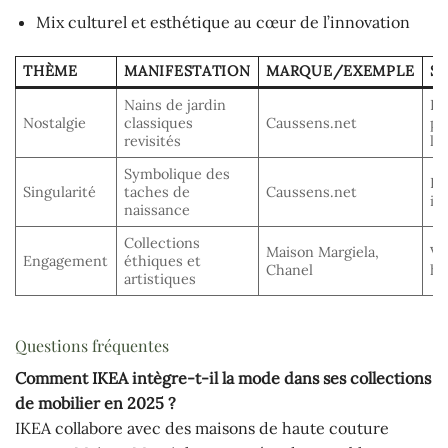
Mix culturel et esthétique au cœur de l’innovation
THÈME
MANIFESTATION
MARQUE/EXEMPLE
S
Nains de jardin
Re
Nostalgie
classiques
Caussens.net
pa
revisités
lu
Symbolique des
In
Singularité
taches de
Caussens.net
id
naissance
Collections
Maison Margiela,
Va
Engagement
éthiques et
Chanel
hi
artistiques
Questions fréquentes
Comment IKEA intègre-t-il la mode dans ses collections
de mobilier en 2025 ?
IKEA collabore avec des maisons de haute couture