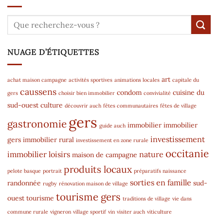
NUAGE D’ÉTIQUETTES
art
achat maison campagne
activités sportives
animations locales
capitale du
caussens
condom
cuisine du
gers
choisir bien immobilier
convivialité
sud-ouest
culture
découvrir auch
fêtes communautaires
fêtes de village
gers
gastronomie
immobilier
immobilier
guide auch
investissement
gers
immobilier rural
investissement en zone rurale
occitanie
immobilier
loisirs
nature
maison de campagne
produits locaux
pelote basque
portrait
préparatifs naissance
sorties en famille
randonnée
sud-
rugby
rénovation maison de village
tourisme gers
ouest
tourisme
traditions de village
vie dans
commune rurale
vigneron
village sportif
vin
visiter auch
viticulture