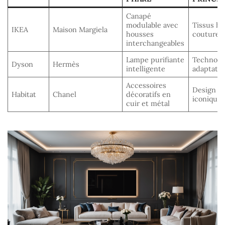
Canapé
modulable avec
Tissus ha
IKEA
Maison Margiela
housses
couture
interchangeables
Lampe purifiante
Technolo
Dyson
Hermès
intelligente
adaptativ
Accessoires
Design
Habitat
Chanel
décoratifs en
iconique
cuir et métal