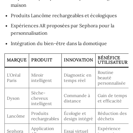
maison
Produits Lancôme rechargeables et écologiques
Expériences AR proposées par Sephora pour la
personnalisation
Intégration du bien-être dans la domotique
BÉNÉFICE
MARQUE
PRODUIT
INNOVATION
UTILISATEUR
Routine
L’Oréal
Miroir
Diagnostic en
beauté
Paris
intelligent
temps réel
personnalisée
Sèche-
Commande à
Gain de temps
Dyson
cheveux
distance
et efficacité
intelligent
Produits
Écologie et
Réduction des
Lancôme
rechargeables
design intégré
déchets
Application
Expérience
Sephora
Essai virtuel