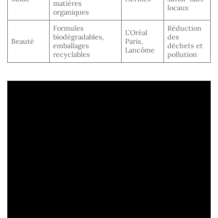
matières
locaux
organiques
Formules
Réduction
L’Oréal
biodégradables,
des
Beauté
Paris,
emballages
déchets et
Lancôme
recyclables
pollution