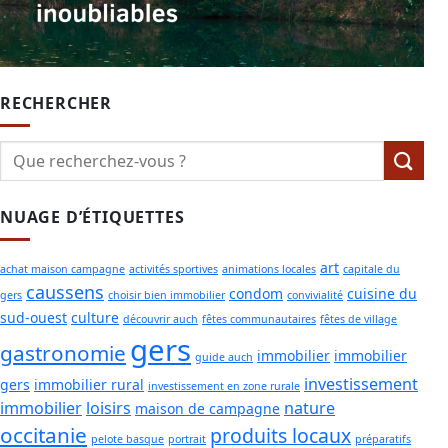
RECHERCHER
NUAGE D’ÉTIQUETTES
art
achat maison campagne
activités sportives
animations locales
capitale du
caussens
condom
cuisine du
gers
choisir bien immobilier
convivialité
sud-ouest
culture
découvrir auch
fêtes communautaires
fêtes de village
gers
gastronomie
immobilier
immobilier
guide auch
investissement
gers
immobilier rural
investissement en zone rurale
immobilier
loisirs
nature
maison de campagne
occitanie
produits locaux
pelote basque
portrait
préparatifs