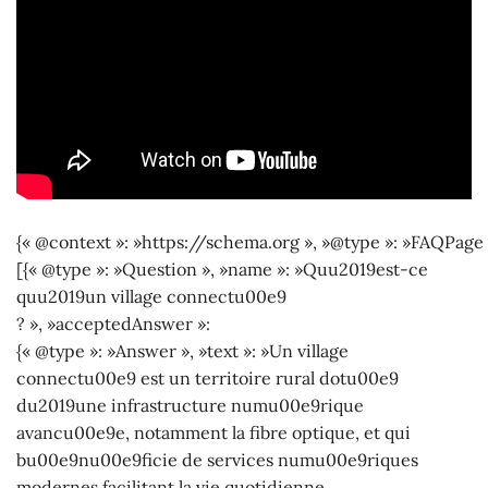
{« @context »: »https://schema.org », »@type »: »FAQPage 
[{« @type »: »Question », »name »: »Quu2019est-ce
quu2019un village connectu00e9
? », »acceptedAnswer »:
{« @type »: »Answer », »text »: »Un village
connectu00e9 est un territoire rural dotu00e9
du2019une infrastructure numu00e9rique
avancu00e9e, notamment la fibre optique, et qui
bu00e9nu00e9ficie de services numu00e9riques
modernes facilitant la vie quotidienne,