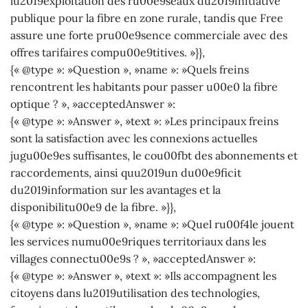
lu2019exploitation des ru00e9seaux du2019initiative
publique pour la fibre en zone rurale, tandis que Free
assure une forte pru00e9sence commerciale avec des
offres tarifaires compu00e9titives. »}},
{« @type »: »Question », »name »: »Quels freins
rencontrent les habitants pour passer u00e0 la fibre
optique ? », »acceptedAnswer »:
{« @type »: »Answer », »text »: »Les principaux freins
sont la satisfaction avec les connexions actuelles
jugu00e9es suffisantes, le cou00fbt des abonnements et
raccordements, ainsi quu2019un du00e9ficit
du2019information sur les avantages et la
disponibilitu00e9 de la fibre. »}},
{« @type »: »Question », »name »: »Quel ru00f4le jouent
les services numu00e9riques territoriaux dans les
villages connectu00e9s ? », »acceptedAnswer »:
{« @type »: »Answer », »text »: »Ils accompagnent les
citoyens dans lu2019utilisation des technologies,