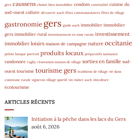
caussens
condom
cuisine du
gers
choisir bien immobilier
convivialité
sud-ouest
culture
découvrir auch
fêtes communautaires
fêtes de village
gers
gastronomie
immobilier
immobilier
guide auch
investissement
gers
immobilier rural
investissement en zone rurale
occitanie
immobilier
loisirs
nature
maison de campagne
produits locaux
pelote basque
portrait
préparatifs naissance
sorties en famille
randonnée
sud-
rugby
rénovation maison de village
tourisme gers
ouest
tourisme
traditions de village
vie dans
commune rurale
vigneron
village sportif
vin
visiter auch
viticulture
écotourisme
ARTICLES RÉCENTS
Initiation à la pêche dans les lacs du Gers
août 6, 2026