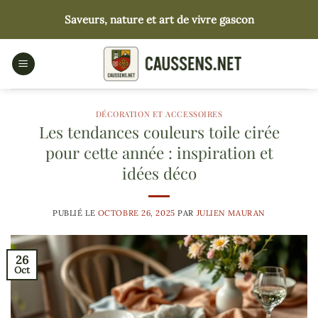
Passer
Saveurs, nature et art de vivre gascon
au
contenu
DÉCORATION ET ACCESSOIRES
Les tendances couleurs toile cirée
pour cette année : inspiration et
idées déco
PUBLIÉ LE
OCTOBRE 26, 2025
PAR
JULIEN MAURAN
26
Oct