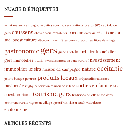
NUAGE D’ÉTIQUETTES
art
achat maison campagne
activités sportives
animations locales
capitale du
caussens
condom
cuisine du
gers
choisir bien immobilier
convivialité
sud-ouest
culture
découvrir auch
fêtes communautaires
fêtes de village
gers
gastronomie
immobilier
immobilier
guide auch
investissement
gers
immobilier rural
investissement en zone rurale
occitanie
immobilier
loisirs
nature
maison de campagne
produits locaux
pelote basque
portrait
préparatifs naissance
sorties en famille
randonnée
sud-
rugby
rénovation maison de village
tourisme gers
ouest
tourisme
traditions de village
vie dans
commune rurale
vigneron
village sportif
vin
visiter auch
viticulture
écotourisme
ARTICLES RÉCENTS