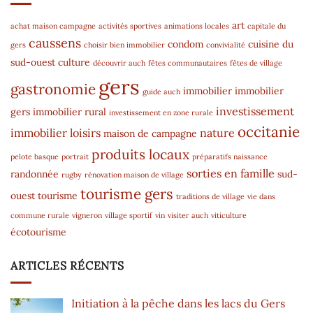
art
achat maison campagne
activités sportives
animations locales
capitale du
caussens
condom
cuisine du
gers
choisir bien immobilier
convivialité
sud-ouest
culture
découvrir auch
fêtes communautaires
fêtes de village
gers
gastronomie
immobilier
immobilier
guide auch
investissement
gers
immobilier rural
investissement en zone rurale
occitanie
immobilier
loisirs
nature
maison de campagne
produits locaux
pelote basque
portrait
préparatifs naissance
sorties en famille
randonnée
sud-
rugby
rénovation maison de village
tourisme gers
ouest
tourisme
traditions de village
vie dans
commune rurale
vigneron
village sportif
vin
visiter auch
viticulture
écotourisme
ARTICLES RÉCENTS
Initiation à la pêche dans les lacs du Gers