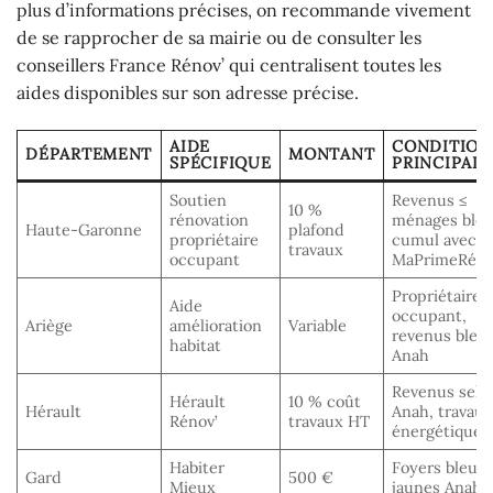
plus d’informations précises, on recommande vivement
de se rapprocher de sa mairie ou de consulter les
conseillers France Rénov’ qui centralisent toutes les
aides disponibles sur son adresse précise.
AIDE
CONDITION
DÉPARTEMENT
MONTANT
SPÉCIFIQUE
PRINCIPALE
Soutien
Revenus ≤
10 %
rénovation
ménages bleu
Haute-Garonne
plafond
propriétaire
cumul avec
travaux
occupant
MaPrimeRéno
Propriétaire
Aide
occupant,
Ariège
amélioration
Variable
revenus bleu
habitat
Anah
Revenus selo
Hérault
10 % coût
Hérault
Anah, travau
Rénov’
travaux HT
énergétiques
Habiter
Fo yers bleus 
Gard
500 €
Mieux
jaunes Anah