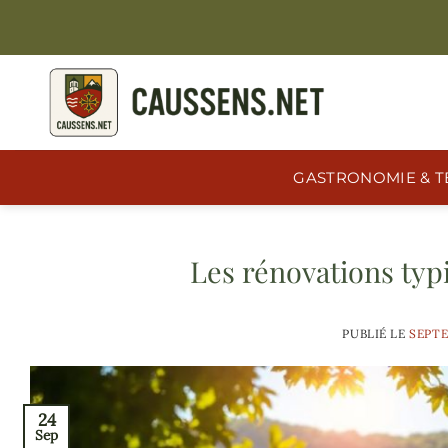
Passer
au
contenu
GASTRONOMIE & T
Les rénovations ty
PUBLIÉ LE
SEPTE
24
Sep