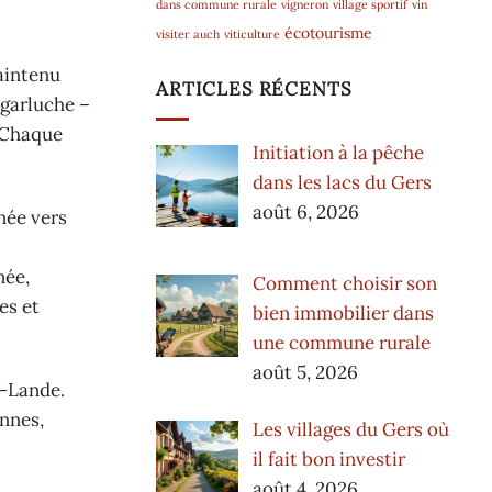
dans commune rurale
vigneron
village sportif
vin
écotourisme
visiter auch
viticulture
maintenu
ARTICLES RÉCENTS
 garluche –
. Chaque
Initiation à la pêche
dans les lacs du Gers
août 6, 2026
née vers
née,
Comment choisir son
es et
bien immobilier dans
une commune rurale
août 5, 2026
e-Lande.
nnes,
Les villages du Gers où
il fait bon investir
août 4, 2026