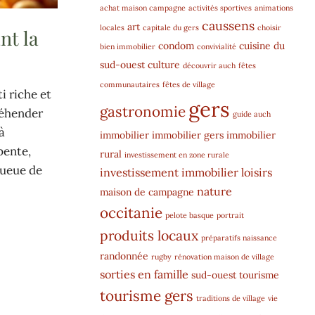
achat maison campagne
activités sportives
animations
caussens
art
locales
capitale du gers
choisir
nt la
condom
cuisine du
bien immobilier
convivialité
sud-ouest
culture
découvrir auch
fêtes
communautaires
fêtes de village
i riche et
gers
gastronomie
réhender
guide auch
à
immobilier
immobilier gers
immobilier
pente,
rural
investissement en zone rurale
queue de
investissement immobilier
loisirs
nature
maison de campagne
occitanie
pelote basque
portrait
produits locaux
préparatifs naissance
randonnée
rugby
rénovation maison de village
sorties en famille
sud-ouest
tourisme
tourisme gers
traditions de village
vie