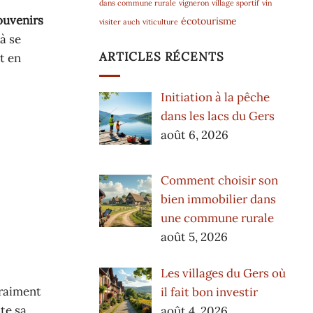
dans commune rurale
vigneron
village sportif
vin
ouvenirs
écotourisme
visiter auch
viticulture
 à se
ARTICLES RÉCENTS
t en
Initiation à la pêche
dans les lacs du Gers
août 6, 2026
Comment choisir son
bien immobilier dans
une commune rurale
août 5, 2026
Les villages du Gers où
vraiment
il fait bon investir
ute sa
août 4, 2026