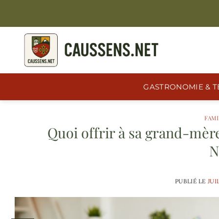
Passer
au
contenu
GASTRONOMIE & T
FAMI
Quoi offrir à sa grand-mèr
N
PUBLIÉ LE
JUI