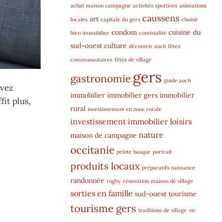
achat maison campagne
activités sportives
animations
caussens
art
locales
capitale du gers
choisir
condom
cuisine du
bien immobilier
convivialité
sud-ouest
culture
découvrir auch
fêtes
communautaires
fêtes de village
gers
gastronomie
guide auch
avez
immobilier
immobilier gers
immobilier
fit plus,
rural
investissement en zone rurale
investissement immobilier
loisirs
nature
maison de campagne
occitanie
pelote basque
portrait
produits locaux
préparatifs naissance
randonnée
rugby
rénovation maison de village
sorties en famille
sud-ouest
tourisme
tourisme gers
traditions de village
vie