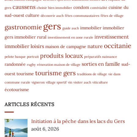
caussens
condom
cuisine du
gers
choisir bien immobilier
convivialité
sud-ouest
culture
découvrir auch
fêtes communautaires
fêtes de village
gers
gastronomie
immobilier
immobilier
guide auch
investissement
gers
immobilier rural
investissement en zone rurale
occitanie
immobilier
loisirs
nature
maison de campagne
produits locaux
pelote basque
portrait
préparatifs naissance
sorties en famille
randonnée
sud-
rugby
rénovation maison de village
tourisme gers
ouest
tourisme
traditions de village
vie dans
commune rurale
vigneron
village sportif
vin
visiter auch
viticulture
écotourisme
ARTICLES RÉCENTS
Initiation à la pêche dans les lacs du Gers
août 6, 2026