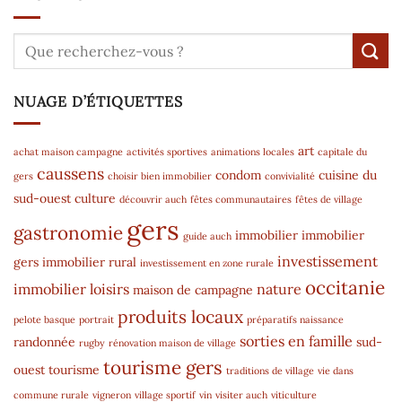
NUAGE D’ÉTIQUETTES
art
achat maison campagne
activités sportives
animations locales
capitale du
caussens
condom
cuisine du
gers
choisir bien immobilier
convivialité
sud-ouest
culture
découvrir auch
fêtes communautaires
fêtes de village
gers
gastronomie
immobilier
immobilier
guide auch
investissement
gers
immobilier rural
investissement en zone rurale
occitanie
immobilier
loisirs
nature
maison de campagne
produits locaux
pelote basque
portrait
préparatifs naissance
sorties en famille
randonnée
sud-
rugby
rénovation maison de village
tourisme gers
ouest
tourisme
traditions de village
vie dans
commune rurale
vigneron
village sportif
vin
visiter auch
viticulture