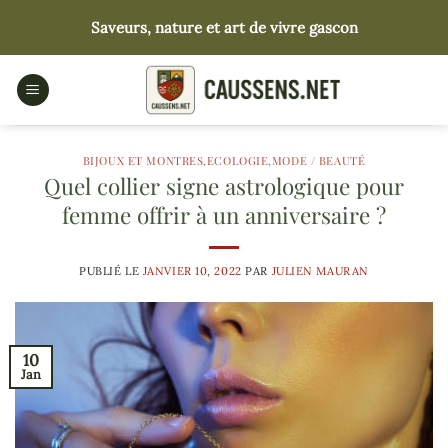
Passer
Saveurs, nature et art de vivre gascon
au
contenu
BIJOUX ET MONTRES
,
ECOLOGIE
,
MODE / BEAUTÉ
Quel collier signe astrologique pour
femme offrir à un anniversaire ?
PUBLIÉ LE
JANVIER 10, 2022
PAR
JULIEN MAURAN
10
Jan