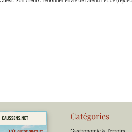
Ouest. Son credo : redonner envie de ralentir et de (re)déc
Catégories
Gastronomie & Terroirs