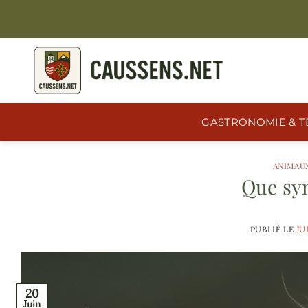
Passer
au
contenu
GASTRONOMIE & T
ANIMAU
Que sy
PUBLIÉ LE
JU
20
Juin