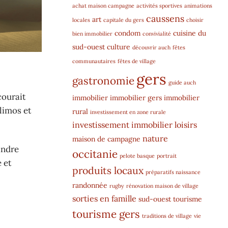
achat maison campagne
activités sportives
animations
caussens
art
locales
capitale du gers
choisir
condom
cuisine du
bien immobilier
convivialité
sud-ouest
culture
découvrir auch
fêtes
communautaires
fêtes de village
gers
gastronomie
guide auch
courait
immobilier
immobilier gers
immobilier
limos et
rural
investissement en zone rurale
investissement immobilier
loisirs
nature
maison de campagne
indre
occitanie
pelote basque
portrait
e et
produits locaux
préparatifs naissance
randonnée
rugby
rénovation maison de village
sorties en famille
sud-ouest
tourisme
tourisme gers
traditions de village
vie