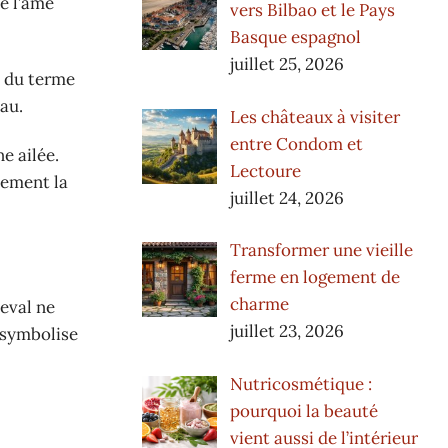
e l’âme
vers Bilbao et le Pays
Basque espagnol
juillet 25, 2026
t du terme
eau.
Les châteaux à visiter
entre Condom et
e ailée.
Lectoure
lement la
juillet 24, 2026
Transformer une vieille
ferme en logement de
charme
heval ne
juillet 23, 2026
 symbolise
Nutricosmétique :
pourquoi la beauté
vient aussi de l’intérieur