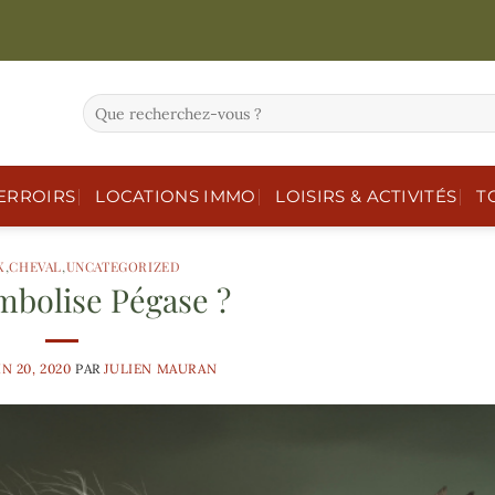
ERROIRS
LOCATIONS IMMO
LOISIRS & ACTIVITÉS
T
X
,
CHEVAL
,
UNCATEGORIZED
mbolise Pégase ?
IN 20, 2020
PAR
JULIEN MAURAN