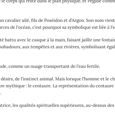
le corps qui reste dans le plan physique, et Pégase comm
n cavalier ailé, fils de Poséidon et d’Argon. Son nom vien
urces de l’océan, c’est pourquoi sa symbolique est liée à l’
 battu avec le casque à la main, faisant jaillir une fontain
roubadours, aux tempêtes et aux rivières, symbolisant éga
titude, comme un nuage transportant de l’eau fertile.
ésirs, de l’instinct animal. Mais lorsque l’homme et le c
gure mythique : le centaure. La représentation du centaure
.
atrice, les qualités spirituelles supérieures, au-dessus des