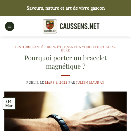
Passer
Saveurs, nature et art de vivre gascon
au
contenu
HISTOIRE
,
SANTÉ / BIEN-ÊTRE
,
SANTÉ NATURELLE ET BIEN-
ÊTRE
Pourquoi porter un bracelet
magnétique ?
PUBLIÉ LE
MARS 4, 2022
PAR
JULIEN MAURAN
04
Mar