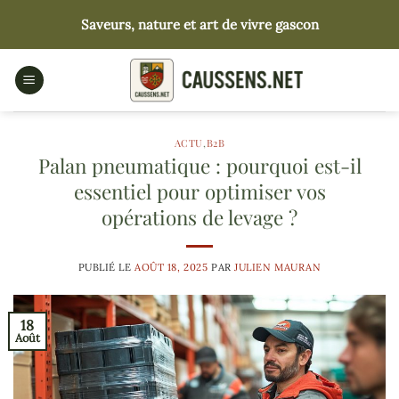
Passer
Saveurs, nature et art de vivre gascon
au
contenu
ACTU
,
B2B
Palan pneumatique : pourquoi est-il
essentiel pour optimiser vos
opérations de levage ?
PUBLIÉ LE
AOÛT 18, 2025
PAR
JULIEN MAURAN
18
Août