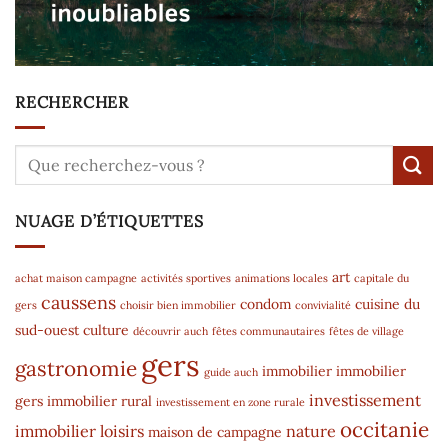
RECHERCHER
NUAGE D’ÉTIQUETTES
art
achat maison campagne
activités sportives
animations locales
capitale du
caussens
condom
cuisine du
gers
choisir bien immobilier
convivialité
sud-ouest
culture
découvrir auch
fêtes communautaires
fêtes de village
gers
gastronomie
immobilier
immobilier
guide auch
investissement
gers
immobilier rural
investissement en zone rurale
occitanie
immobilier
loisirs
nature
maison de campagne