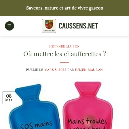
Passer
Saveurs, nature et art de vivre gascon
au
contenu
HISTOIRE
,
MAISON
Où mettre les chaufferettes ?
PUBLIÉ LE
MARS 8, 2022
PAR
JULIEN MAURAN
08
Mar