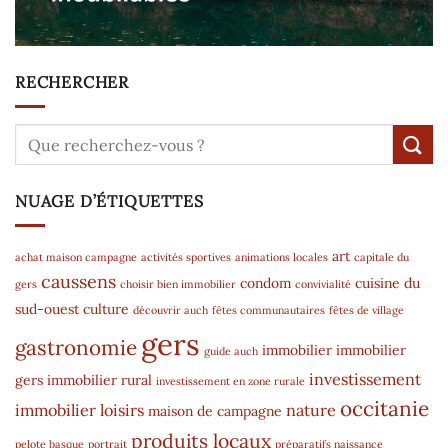
RECHERCHER
NUAGE D’ÉTIQUETTES
art
achat maison campagne
activités sportives
animations locales
capitale du
caussens
condom
cuisine du
gers
choisir bien immobilier
convivialité
sud-ouest
culture
découvrir auch
fêtes communautaires
fêtes de village
gers
gastronomie
immobilier
immobilier
guide auch
investissement
gers
immobilier rural
investissement en zone rurale
occitanie
immobilier
loisirs
nature
maison de campagne
produits locaux
pelote basque
portrait
préparatifs naissance