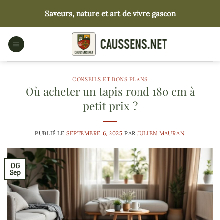
Passer
Saveurs, nature et art de vivre gascon
au
contenu
CONSEILS ET BONS PLANS
Où acheter un tapis rond 180 cm à
petit prix ?
PUBLIÉ LE
SEPTEMBRE 6, 2025
PAR
JULIEN MAURAN
06
Sep