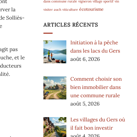
sont
dans commune rurale
vigneron
village sportif
vin
rver la
écotourisme
visiter auch
viticulture
de Solliès-
ARTICLES RÉCENTS
e
Initiation à la pêche
agit pas
dans les lacs du Gers
uche, et le
août 6, 2026
oducteurs
lité.
Comment choisir son
bien immobilier dans
une commune rurale
août 5, 2026
Les villages du Gers où
il fait bon investir
août 4, 2026