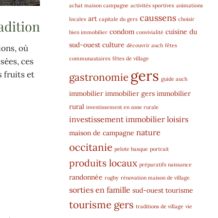
achat maison campagne
activités sportives
animations
caussens
art
locales
capitale du gers
choisir
adition
condom
cuisine du
bien immobilier
convivialité
sud-ouest
culture
découvrir auch
fêtes
ions, où
communautaires
fêtes de village
sées, ces
gers
 fruits et
gastronomie
guide auch
immobilier
immobilier gers
immobilier
rural
investissement en zone rurale
investissement immobilier
loisirs
nature
maison de campagne
occitanie
pelote basque
portrait
produits locaux
préparatifs naissance
randonnée
rugby
rénovation maison de village
sorties en famille
sud-ouest
tourisme
tourisme gers
traditions de village
vie