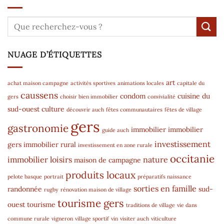
NUAGE D’ÉTIQUETTES
art
achat maison campagne
activités sportives
animations locales
capitale du
caussens
condom
cuisine du
gers
choisir bien immobilier
convivialité
sud-ouest
culture
découvrir auch
fêtes communautaires
fêtes de village
gers
gastronomie
immobilier
immobilier
guide auch
investissement
gers
immobilier rural
investissement en zone rurale
occitanie
immobilier
loisirs
nature
maison de campagne
produits locaux
pelote basque
portrait
préparatifs naissance
sorties en famille
randonnée
sud-
rugby
rénovation maison de village
tourisme gers
ouest
tourisme
traditions de village
vie dans
commune rurale
vigneron
village sportif
vin
visiter auch
viticulture