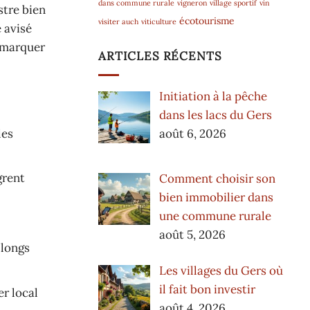
dans commune rurale
vigneron
village sportif
vin
stre bien
écotourisme
visiter auch
viticulture
e avisé
r marquer
ARTICLES RÉCENTS
Initiation à la pêche
dans les lacs du Gers
les
août 6, 2026
grent
Comment choisir son
bien immobilier dans
une commune rurale
août 5, 2026
 longs
Les villages du Gers où
il fait bon investir
er local
août 4, 2026