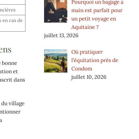
Pourquoi un bagage à
main est parfait pour
ancières
un petit voyage en
s en cas de
Aquitaine ?
juillet 13, 2026
ens
Où pratiquer
l’équitation près de
ne bonne
Condom
ation et
juillet 10, 2026
nscrit dans
 du village
entionner
a