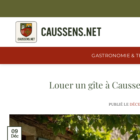
Passer
au
contenu
GASTRONOMIE & T
Louer un gîte à Causse
PUBLIÉ LE
DÉCE
09
Déc