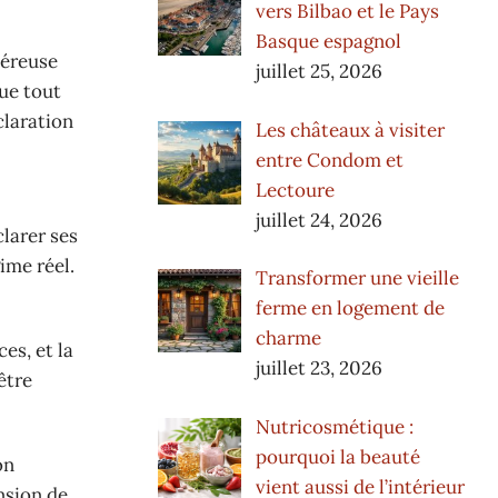
vers Bilbao et le Pays
Basque espagnol
néreuse
juillet 25, 2026
que tout
claration
Les châteaux à visiter
entre Condom et
Lectoure
juillet 24, 2026
larer ses
ime réel.
Transformer une vieille
ferme en logement de
charme
es, et la
juillet 23, 2026
être
Nutricosmétique :
pourquoi la beauté
on
vient aussi de l’intérieur
nsion de