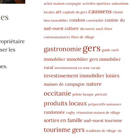
achat maison campagne
activités sportives
animations
caussens
art
locales
capitale du gers
choisir
les
condom
cuisine du
bien immobilier
convivialité
sud-ouest
culture
découvrir auch
fêtes
communautaires
fêtes de village
ropriétaire
gers
gastronomie
ser les
guide auch
immobilier
immobilier gers
immobilier
ues.
rural
investissement en zone rurale
investissement immobilier
loisirs
nature
maison de campagne
occitanie
pelote basque
portrait
produits locaux
préparatifs naissance
randonnée
rugby
rénovation maison de village
sorties en famille
sud-ouest
tourisme
tourisme gers
traditions de village
vie