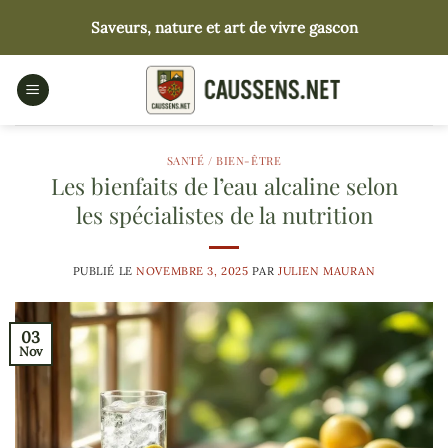
Passer
Saveurs, nature et art de vivre gascon
au
contenu
SANTÉ / BIEN-ÊTRE
Les bienfaits de l’eau alcaline selon
les spécialistes de la nutrition
PUBLIÉ LE
NOVEMBRE 3, 2025
PAR
JULIEN MAURAN
03
Nov