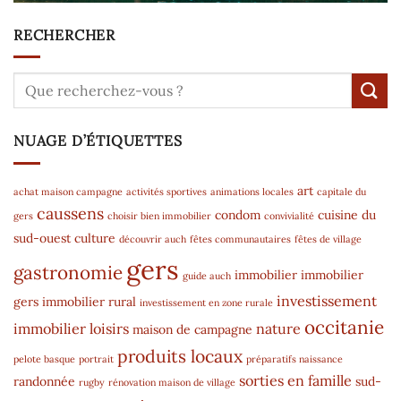
RECHERCHER
NUAGE D’ÉTIQUETTES
art
achat maison campagne
activités sportives
animations locales
capitale du
caussens
condom
cuisine du
gers
choisir bien immobilier
convivialité
sud-ouest
culture
découvrir auch
fêtes communautaires
fêtes de village
gers
gastronomie
immobilier
immobilier
guide auch
investissement
gers
immobilier rural
investissement en zone rurale
occitanie
immobilier
loisirs
nature
maison de campagne
produits locaux
pelote basque
portrait
préparatifs naissance
sorties en famille
randonnée
sud-
rugby
rénovation maison de village