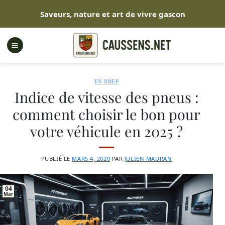
Passer
Saveurs, nature et art de vivre gascon
au
contenu
EN BREF
Indice de vitesse des pneus :
comment choisir le bon pour
votre véhicule en 2025 ?
PUBLIÉ LE
MARS 4, 2020
PAR
JULIEN MAURAN
04
Mar