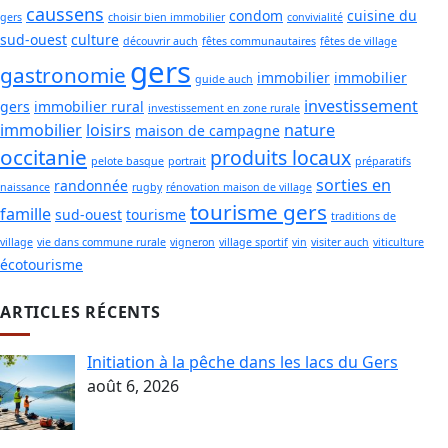
caussens
condom
cuisine du
gers
choisir bien immobilier
convivialité
sud-ouest
culture
découvrir auch
fêtes communautaires
fêtes de village
gers
gastronomie
immobilier
immobilier
guide auch
investissement
gers
immobilier rural
investissement en zone rurale
immobilier
loisirs
nature
maison de campagne
occitanie
produits locaux
pelote basque
portrait
préparatifs
sorties en
randonnée
naissance
rugby
rénovation maison de village
tourisme gers
famille
sud-ouest
tourisme
traditions de
village
vie dans commune rurale
vigneron
village sportif
vin
visiter auch
viticulture
écotourisme
ARTICLES RÉCENTS
Initiation à la pêche dans les lacs du Gers
août 6, 2026