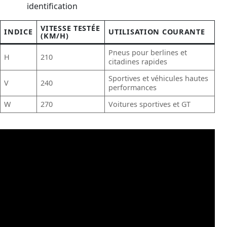
identification
VITESSE TESTÉE
INDICE
UTILISATION COURANTE
(KM/H)
Pneus pour berlines et
H
210
citadines rapides
Sportives et véhicules hautes
V
240
performances
W
270
Voitures sportives et GT