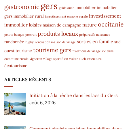
gers
gastronomie
immobilier
immobilier
guide auch
investissement
gers
immobilier rural
investissement en zone rurale
occitanie
immobilier
loisirs
nature
maison de campagne
produits locaux
pelote basque
portrait
préparatifs naissance
sorties en famille
randonnée
sud-
rugby
rénovation maison de village
tourisme gers
ouest
tourisme
traditions de village
vie dans
commune rurale
vigneron
village sportif
vin
visiter auch
viticulture
écotourisme
ARTICLES RÉCENTS
Initiation à la pêche dans les lacs du Gers
août 6, 2026
Comment choisir son bien immobilier dans