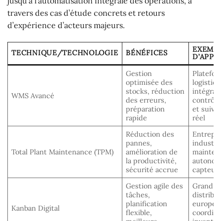
jusqu’à l’automatisation intégrale des opérations, à
travers des cas d’étude concrets et retours
d’expérience d’acteurs majeurs.
EXEMP
TECHNIQUE/TECHNOLOGIE
BÉNÉFICES
D’APPL
Gestion
Platefo
optimisée des
logistiq
stocks, réduction
intégran
WMS Avancé
des erreurs,
contrôle
préparation
et suivi
rapide
réel
Réduction des
Entrepô
pannes,
industri
Total Plant Maintenance (TPM)
amélioration de
mainten
la productivité,
autonom
sécurité accrue
capteurs
Gestion agile des
Grand
tâches,
distribu
planification
europée
Kanban Digital
flexible,
coordina