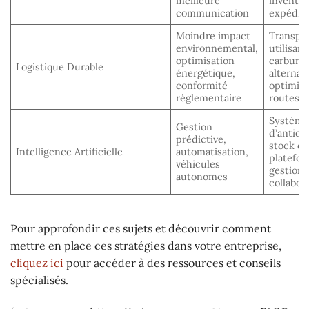
meilleure
inventai
communication
expédit
Moindre impact
Transpo
environnemental,
utilisant
optimisation
carbura
Logistique Durable
énergétique,
alternati
conformité
optimisa
réglementaire
routes
Système
Gestion
d’antici
prédictive,
stock et
Intelligence Artificielle
automatisation,
platefo
véhicules
gestion
autonomes
collabor
Pour approfondir ces sujets et découvrir comment
mettre en place ces stratégies dans votre entreprise,
cliquez ici
pour accéder à des ressources et conseils
spécialisés.