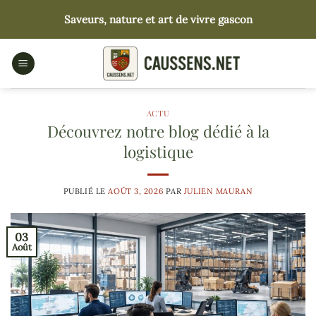
Passer
Saveurs, nature et art de vivre gascon
au
contenu
ACTU
Découvrez notre blog dédié à la
logistique
PUBLIÉ LE
AOÛT 3, 2026
PAR
JULIEN MAURAN
03
Août