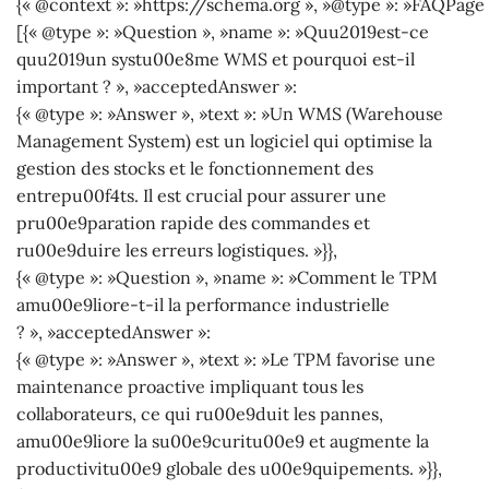
{« @context »: »https://schema.org », »@type »: »FAQPage 
[{« @type »: »Question », »name »: »Quu2019est-ce
quu2019un systu00e8me WMS et pourquoi est-il
important ? », »acceptedAnswer »:
{« @type »: »Answer », »text »: »Un WMS (Warehouse
Management System) est un logiciel qui optimise la
gestion des stocks et le fonctionnement des
entrepu00f4ts. Il est crucial pour assurer une
pru00e9paration rapide des commandes et
ru00e9duire les erreurs logistiques. »}},
{« @type »: »Question », »name »: »Comment le TPM
amu00e9liore-t-il la performance industrielle
? », »acceptedAnswer »:
{« @type »: »Answer », »text »: »Le TPM favorise une
maintenance proactive impliquant tous les
collaborateurs, ce qui ru00e9duit les pannes,
amu00e9liore la su00e9curitu00e9 et augmente la
productivitu00e9 globale des u00e9quipements. »}},