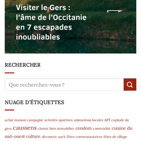
RECHERCHER
NUAGE D’ÉTIQUETTES
art
achat maison campagne
activités sportives
animations locales
capitale du
caussens
condom
cuisine du
gers
choisir bien immobilier
convivialité
sud-ouest
culture
découvrir auch
fêtes communautaires
fêtes de village