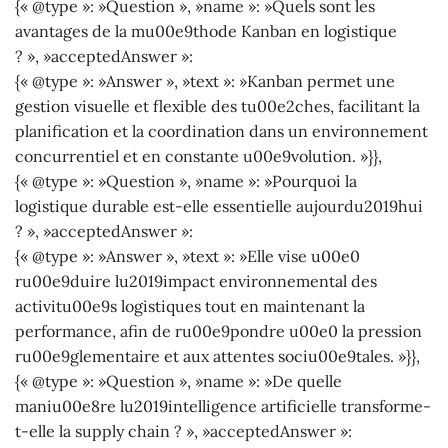
{« @type »: »Question », »name »: »Quels sont les
avantages de la mu00e9thode Kanban en logistique
? », »acceptedAnswer »:
{« @type »: »Answer », »text »: »Kanban permet une
gestion visuelle et flexible des tu00e2ches, facilitant la
planification et la coordination dans un environnement
concurrentiel et en constante u00e9volution. »}},
{« @type »: »Question », »name »: »Pourquoi la
logistique durable est-elle essentielle aujourdu2019hui
? », »acceptedAnswer »:
{« @type »: »Answer », »text »: »Elle vise u00e0
ru00e9duire lu2019impact environnemental des
activitu00e9s logistiques tout en maintenant la
performance, afin de ru00e9pondre u00e0 la pression
ru00e9glementaire et aux attentes sociu00e9tales. »}},
{« @type »: »Question », »name »: »De quelle
maniu00e8re lu2019intelligence artificielle transforme-
t-elle la supply chain ? », »acceptedAnswer »: