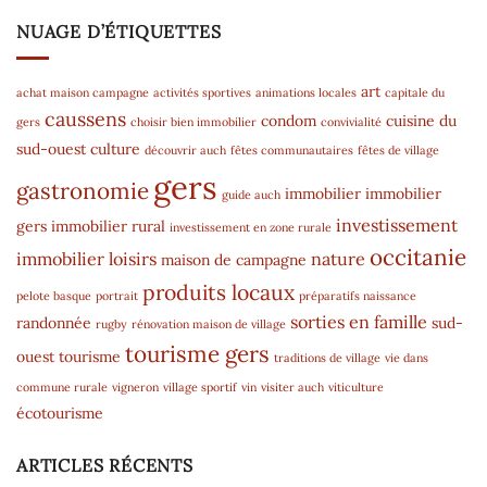
NUAGE D’ÉTIQUETTES
art
achat maison campagne
activités sportives
animations locales
capitale du
caussens
condom
cuisine du
gers
choisir bien immobilier
convivialité
sud-ouest
culture
découvrir auch
fêtes communautaires
fêtes de village
gers
gastronomie
immobilier
immobilier
guide auch
investissement
gers
immobilier rural
investissement en zone rurale
occitanie
immobilier
loisirs
nature
maison de campagne
produits locaux
pelote basque
portrait
préparatifs naissance
sorties en famille
randonnée
sud-
rugby
rénovation maison de village
tourisme gers
ouest
tourisme
traditions de village
vie dans
commune rurale
vigneron
village sportif
vin
visiter auch
viticulture
écotourisme
ARTICLES RÉCENTS