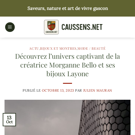
Passer
Saveurs, nature et art de vivre gascon
au
contenu
ACTU
,
BIJOUX ET MONTRES
,
MODE / BEAUTÉ
Découvrez l’univers captivant de la
créatrice Morganne Bello et ses
bijoux Layone
PUBLIÉ LE
OCTOBRE 13, 2023
PAR
JULIEN MAURAN
13
Oct