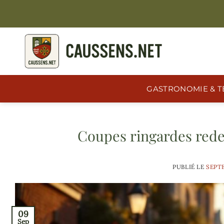
Passer
au
contenu
GASTRONOMIE & T
Coupes ringardes redev
PUBLIÉ LE
SEPTE
09
Sep