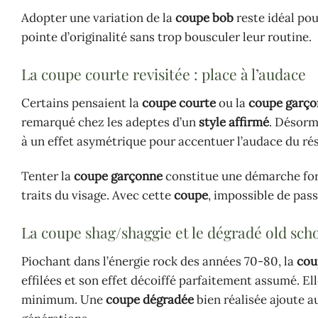
Adopter une variation de la
coupe bob
reste idéal pour
pointe d’originalité sans trop bousculer leur routine.
La coupe courte revisitée : place à l’audace
Certains pensaient la
coupe courte
ou la
coupe garç
remarqué chez les adeptes d’un
style affirmé
. Désorm
à un effet asymétrique pour accentuer l’audace du résu
Tenter la
coupe garçonne
constitue une démarche fort
traits du visage. Avec cette
coupe
, impossible de pass
La coupe shag/shaggie et le dégradé old sch
Piochant dans l’énergie rock des années 70-80, la
cou
effilées et son effet décoiffé parfaitement assumé. E
minimum. Une
coupe dégradée
bien réalisée ajoute a