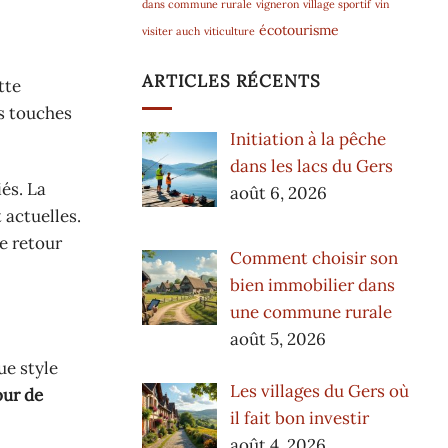
dans commune rurale
vigneron
village sportif
vin
écotourisme
visiter auch
viticulture
ARTICLES RÉCENTS
tte
s touches
Initiation à la pêche
dans les lacs du Gers
és. La
août 6, 2026
 actuelles.
le retour
Comment choisir son
bien immobilier dans
une commune rurale
août 5, 2026
ue style
Les villages du Gers où
our de
il fait bon investir
août 4, 2026