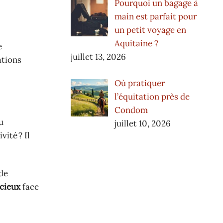
Pourquoi un bagage à
main est parfait pour
un petit voyage en
Aquitaine ?
e
juillet 13, 2026
ations
Où pratiquer
l’équitation près de
Condom
u
juillet 10, 2026
ité ? Il
de
acieux
face