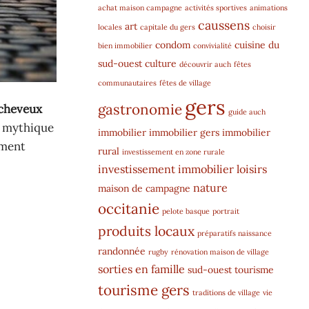
achat maison campagne
activités sportives
animations
caussens
art
locales
capitale du gers
choisir
condom
cuisine du
bien immobilier
convivialité
sud-ouest
culture
découvrir auch
fêtes
communautaires
fêtes de village
gers
gastronomie
 cheveux
guide auch
la mythique
immobilier
immobilier gers
immobilier
iment
rural
investissement en zone rurale
investissement immobilier
loisirs
nature
maison de campagne
occitanie
pelote basque
portrait
produits locaux
préparatifs naissance
randonnée
rugby
rénovation maison de village
sorties en famille
sud-ouest
tourisme
tourisme gers
traditions de village
vie