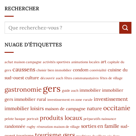
RECHERCHER
NUAGE D’ÉTIQUETTES
art
achat maison campagne
activités sportives
animations locales
capitale du
caussens
condom
cuisine du
gers
choisir bien immobilier
convivialité
sud-ouest
culture
découvrir auch
fêtes communautaires
fêtes de village
gers
gastronomie
immobilier
immobilier
guide auch
investissement
gers
immobilier rural
investissement en zone rurale
occitanie
immobilier
loisirs
nature
maison de campagne
produits locaux
pelote basque
portrait
préparatifs naissance
sorties en famille
randonnée
sud-
rugby
rénovation maison de village
tourisme gers
ouest
tourisme
traditions de village
vie dans