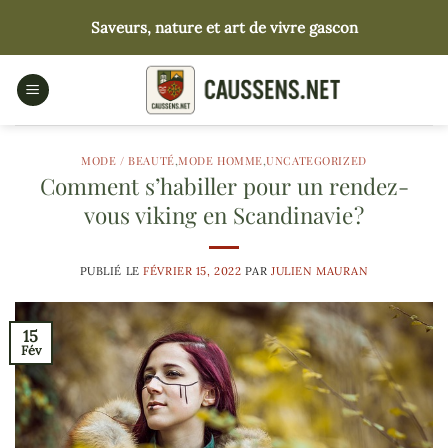
Passer
Saveurs, nature et art de vivre gascon
au
contenu
MODE / BEAUTÉ
,
MODE HOMME
,
UNCATEGORIZED
Comment s’habiller pour un rendez-
vous viking en Scandinavie ?
PUBLIÉ LE
FÉVRIER 15, 2022
PAR
JULIEN MAURAN
15
Fév