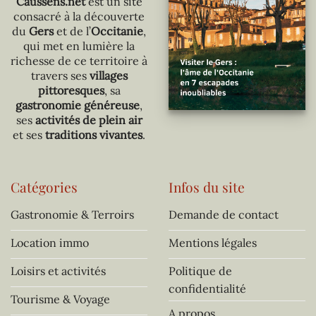
Caussens.net
est un site
consacré à la découverte
du
Gers
et de l’
Occitanie
,
qui met en lumière la
richesse de ce territoire à
travers ses
villages
pittoresques
, sa
gastronomie généreuse
,
ses
activités de plein air
et ses
traditions vivantes
.
Catégories
Infos du site
Gastronomie & Terroirs
Demande de contact
Location immo
Mentions légales
Loisirs et activités
Politique de
confidentialité
Tourisme & Voyage
A propos