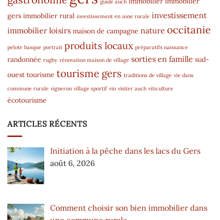
immobilier
immobilier
guide auch
investissement
gers
immobilier rural
investissement en zone rurale
occitanie
immobilier
loisirs
nature
maison de campagne
produits locaux
pelote basque
portrait
préparatifs naissance
sorties en famille
randonnée
sud-
rugby
rénovation maison de village
tourisme gers
ouest
tourisme
traditions de village
vie dans
commune rurale
vigneron
village sportif
vin
visiter auch
viticulture
écotourisme
ARTICLES RÉCENTS
Initiation à la pêche dans les lacs du Gers
août 6, 2026
Comment choisir son bien immobilier dans
une commune rurale