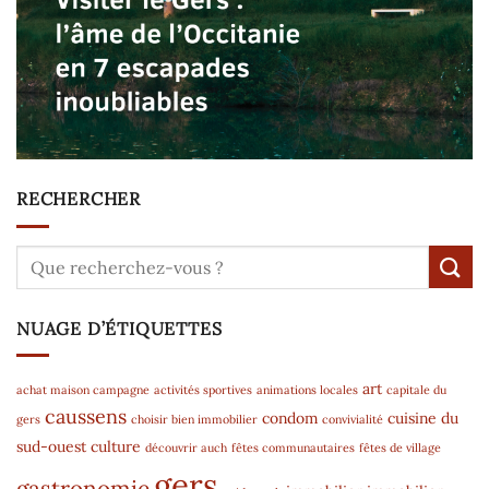
RECHERCHER
NUAGE D’ÉTIQUETTES
art
achat maison campagne
activités sportives
animations locales
capitale du
caussens
condom
cuisine du
gers
choisir bien immobilier
convivialité
sud-ouest
culture
découvrir auch
fêtes communautaires
fêtes de village
gers
gastronomie