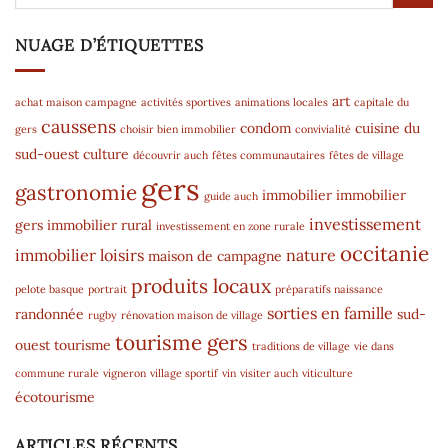
NUAGE D’ÉTIQUETTES
art
achat maison campagne
activités sportives
animations locales
capitale du
caussens
condom
cuisine du
gers
choisir bien immobilier
convivialité
sud-ouest
culture
découvrir auch
fêtes communautaires
fêtes de village
gers
gastronomie
immobilier
immobilier
guide auch
investissement
gers
immobilier rural
investissement en zone rurale
occitanie
immobilier
loisirs
nature
maison de campagne
produits locaux
pelote basque
portrait
préparatifs naissance
sorties en famille
randonnée
sud-
rugby
rénovation maison de village
tourisme gers
ouest
tourisme
traditions de village
vie dans
commune rurale
vigneron
village sportif
vin
visiter auch
viticulture
écotourisme
ARTICLES RÉCENTS