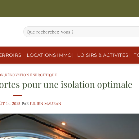
ERROIRS
LOCATIONS IMMO
LOISIRS & ACTIVITÉS
T
ON
,
RÉNOVATION ÉNERGÉTIQUE
portes pour une isolation optimale
ÛT 14, 2025
PAR
JULIEN MAURAN