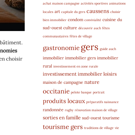
achat maison campagne
activités sportives
animations
caussens
art
locales
capitale du gers
choisir
condom
cuisine du
bien immobilier
convivialité
sud-ouest
culture
découvrir auch
fêtes
communautaires
fêtes de village
bâtiment.
gers
gastronomie
guide auch
onomies
immobilier
immobilier gers
immobilier
en choisir
rural
investissement en zone rurale
investissement immobilier
loisirs
nature
maison de campagne
occitanie
pelote basque
portrait
produits locaux
préparatifs naissance
randonnée
rugby
rénovation maison de village
sorties en famille
sud-ouest
tourisme
tourisme gers
traditions de village
vie