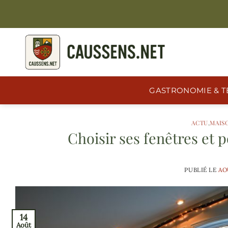
Passer
au
contenu
GASTRONOMIE & T
ACTU
,
MAIS
Choisir ses fenêtres et 
PUBLIÉ LE
AO
14
Août