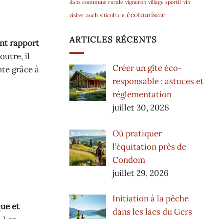
dans commune rurale
vigneron
village sportif
vin
écotourisme
visiter auch
viticulture
ARTICLES RÉCENTS
nt rapport
outre, il
Créer un gîte éco-
nte grâce à
responsable : astuces et
réglementation
juillet 30, 2026
Où pratiquer
l’équitation près de
Condom
juillet 29, 2026
Initiation à la pêche
que et
dans les lacs du Gers