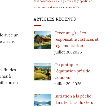
dans commune rurale
vigneron
village sportif
vin
écotourisme
visiter auch
viticulture
ARTICLES RÉCENTS
Créer un gîte éco-
le avec un
responsable : astuces et
ocassins
réglementation
juillet 30, 2026
Où pratiquer
s fluides
l’équitation près de
ines à
Condom
ille ou en
juillet 29, 2026
Initiation à la pêche
dans les lacs du Gers