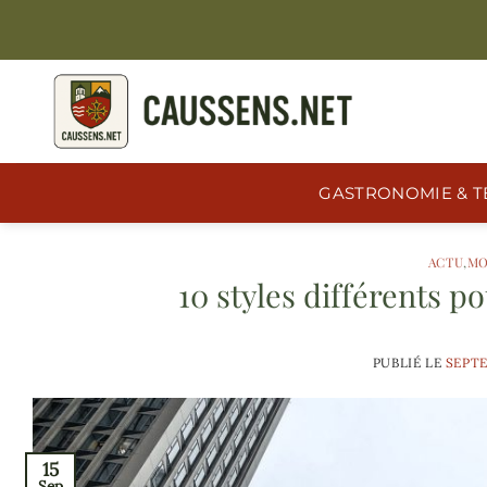
Passer
au
contenu
GASTRONOMIE & T
ACTU
,
MO
10 styles différents 
PUBLIÉ LE
SEPTE
15
Sep