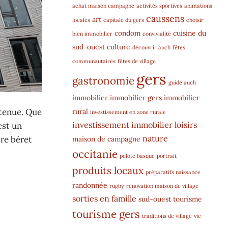
achat maison campagne
activités sportives
animations
caussens
art
locales
capitale du gers
choisir
condom
cuisine du
bien immobilier
convivialité
sud-ouest
culture
découvrir auch
fêtes
communautaires
fêtes de village
gers
gastronomie
guide auch
immobilier
immobilier gers
immobilier
 tenue. Que
rural
investissement en zone rurale
investissement immobilier
loisirs
est un
nature
re béret
maison de campagne
occitanie
pelote basque
portrait
produits locaux
préparatifs naissance
randonnée
rugby
rénovation maison de village
sorties en famille
sud-ouest
tourisme
tourisme gers
traditions de village
vie