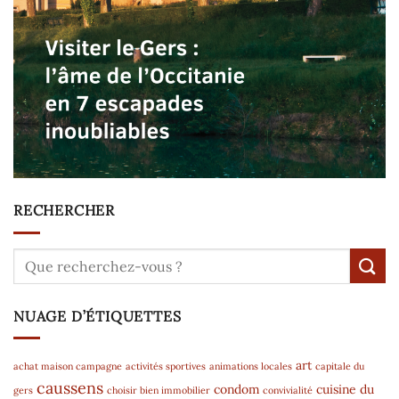
RECHERCHER
NUAGE D’ÉTIQUETTES
art
achat maison campagne
activités sportives
animations locales
capitale du
caussens
condom
cuisine du
gers
choisir bien immobilier
convivialité