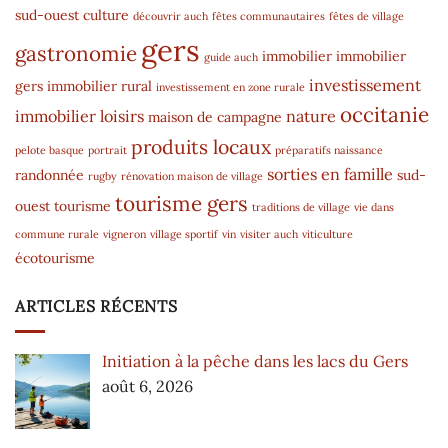
sud-ouest
culture
découvrir auch
fêtes communautaires
fêtes de village
gers
gastronomie
immobilier
immobilier
guide auch
investissement
gers
immobilier rural
investissement en zone rurale
occitanie
immobilier
loisirs
nature
maison de campagne
produits locaux
pelote basque
portrait
préparatifs naissance
sorties en famille
randonnée
sud-
rugby
rénovation maison de village
tourisme gers
ouest
tourisme
traditions de village
vie dans
commune rurale
vigneron
village sportif
vin
visiter auch
viticulture
écotourisme
ARTICLES RÉCENTS
Initiation à la pêche dans les lacs du Gers
août 6, 2026