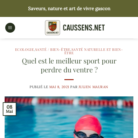
Passer
Saveurs, nature et art de vivre gascon
au
contenu
ECOLOGIE
,
SANTÉ / BIEN-ÊTRE
,
SANTÉ NATURELLE ET BIEN-
ÊTRE
Quel est le meilleur sport pour
perdre du ventre ?
PUBLIÉ LE
MAI 8, 2021
PAR
JULIEN MAURAN
08
Mai