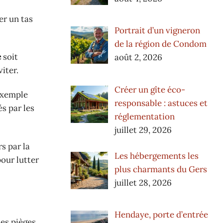
er un tas
Portrait d’un vigneron
de la région de Condom
e
soit
août 2, 2026
viter.
Créer un gîte éco-
exemple
responsable : astuces et
és par les
réglementation
juillet 29, 2026
rs par la
Les hébergements les
pour lutter
plus charmants du Gers
juillet 28, 2026
Hendaye, porte d’entrée
des pièges