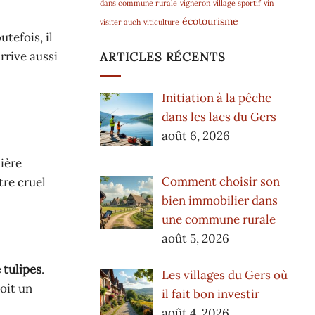
dans commune rurale
vigneron
village sportif
vin
écotourisme
visiter auch
viticulture
tefois, il
rrive aussi
ARTICLES RÉCENTS
Initiation à la pêche
dans les lacs du Gers
août 6, 2026
nière
Comment choisir son
tre cruel
bien immobilier dans
une commune rurale
août 5, 2026
 tulipes
.
Les villages du Gers où
oit un
il fait bon investir
août 4, 2026