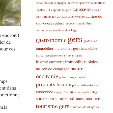
achat maison campagne
activités sportives
animations
caussens
art
locales
capitale du gers
choisir
condom
cuisine du
bien immobilier
convivialité
sud-ouest
culture
découvrir auch
fêtes
communautaires
fêtes de village
 endroit !
gers
gastronomie
guide auch
ler de
immobilier
immobilier gers
immobilier
our vos
rural
investissement en zone rurale
investissement immobilier
loisirs
nature
maison de campagne
occitanie
pelote basque
portrait
amps
produits locaux
préparatifs naissance
ent dans
randonnée
rugby
rénovation maison de village
fonctionne.
sorties en famille
sud-ouest
tourisme
tourisme gers
i la
traditions de village
vie