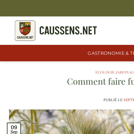
Passer
au
contenu
GASTRONOMIE & T
ECOLOGIE
,
JARDINAG
Comment faire fui
PUBLIÉ LE
SEPTE
09
Sep