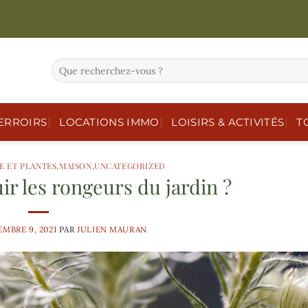
ERROIRS
LOCATIONS IMMO
LOISIRS & ACTIVITÉS
T
E ET PLANTES
,
MAISON
,
UNCATEGORIZED
r les rongeurs du jardin ?
MBRE 9, 2021
PAR
JULIEN MAURAN