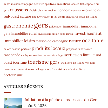
art
achat maison campagne
activités sportives
animations locales
capitale du
caussens
condom
cuisine du
gers
choisir bien immobilier
convivialité
sud-ouest
culture
découvrir auch
fêtes communautaires
fêtes de village
gers
gastronomie
immobilier
immobilier
guide auch
investissement
gers
immobilier rural
investissement en zone rurale
occitanie
immobilier
loisirs
nature
maison de campagne
produits locaux
pelote basque
portrait
préparatifs naissance
sorties en famille
randonnée
sud-
rugby
rénovation maison de village
tourisme gers
ouest
tourisme
traditions de village
vie dans
commune rurale
vigneron
village sportif
vin
visiter auch
viticulture
écotourisme
ARTICLES RÉCENTS
Initiation à la pêche dans les lacs du Gers
août 6, 2026