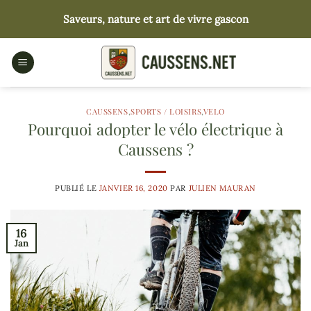
Passer
Saveurs, nature et art de vivre gascon
au
contenu
CAUSSENS
,
SPORTS / LOISIRS
,
VELO
Pourquoi adopter le vélo électrique à
Caussens ?
PUBLIÉ LE
JANVIER 16, 2020
PAR
JULIEN MAURAN
16
Jan