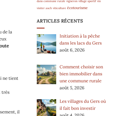
dans commune rurale
vigneron
village sportif
vin
écotourisme
visiter auch
viticulture
ARTICLES RÉCENTS
u de la
Initiation à la pêche
deux
dans les lacs du Gers
oute
août 6, 2026
Comment choisir son
bien immobilier dans
i ne tient
une commune rurale
août 5, 2026
 très
Les villages du Gers où
il fait bon investir
sement, il
août 4, 2026