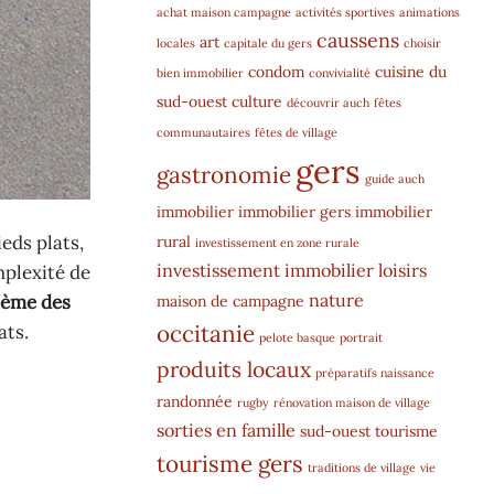
achat maison campagne
activités sportives
animations
caussens
art
locales
capitale du gers
choisir
condom
cuisine du
bien immobilier
convivialité
sud-ouest
culture
découvrir auch
fêtes
communautaires
fêtes de village
gers
gastronomie
guide auch
immobilier
immobilier gers
immobilier
ieds plats,
rural
investissement en zone rurale
investissement immobilier
loisirs
mplexité de
nature
lème des
maison de campagne
occitanie
ats.
pelote basque
portrait
produits locaux
préparatifs naissance
randonnée
rugby
rénovation maison de village
sorties en famille
sud-ouest
tourisme
tourisme gers
traditions de village
vie