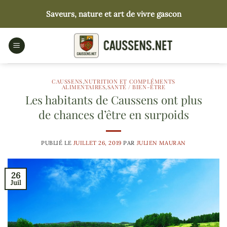
Passer
Saveurs, nature et art de vivre gascon
au
contenu
CAUSSENS
,
NUTRITION ET COMPLÉMENTS
ALIMENTAIRES
,
SANTÉ / BIEN-ÊTRE
Les habitants de Caussens ont plus
de chances d’être en surpoids
PUBLIÉ LE
JUILLET 26, 2019
PAR
JULIEN MAURAN
26
Juil