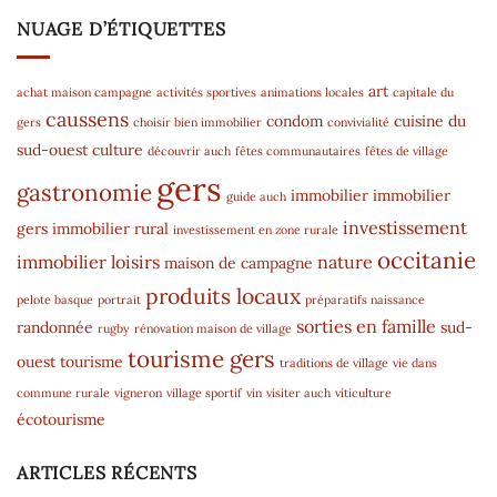
NUAGE D’ÉTIQUETTES
art
achat maison campagne
activités sportives
animations locales
capitale du
caussens
condom
cuisine du
gers
choisir bien immobilier
convivialité
sud-ouest
culture
découvrir auch
fêtes communautaires
fêtes de village
gers
gastronomie
immobilier
immobilier
guide auch
investissement
gers
immobilier rural
investissement en zone rurale
occitanie
immobilier
loisirs
nature
maison de campagne
produits locaux
pelote basque
portrait
préparatifs naissance
sorties en famille
randonnée
sud-
rugby
rénovation maison de village
tourisme gers
ouest
tourisme
traditions de village
vie dans
commune rurale
vigneron
village sportif
vin
visiter auch
viticulture
écotourisme
ARTICLES RÉCENTS