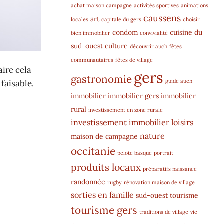
achat maison campagne
activités sportives
animations
caussens
art
locales
capitale du gers
choisir
condom
cuisine du
bien immobilier
convivialité
sud-ouest
culture
découvrir auch
fêtes
communautaires
fêtes de village
aire cela
gers
gastronomie
guide auch
faisable.
immobilier
immobilier gers
immobilier
rural
investissement en zone rurale
investissement immobilier
loisirs
nature
maison de campagne
occitanie
pelote basque
portrait
produits locaux
préparatifs naissance
randonnée
rugby
rénovation maison de village
sorties en famille
sud-ouest
tourisme
tourisme gers
traditions de village
vie