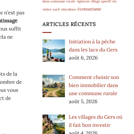
dans commune rurale
vigneron
village sportif
vin
écotourisme
visiter auch
viticulture
e n’est pas
ntissage
ARTICLES RÉCENTS
ous suffit
ela ne
Initiation à la pêche
dans les lacs du Gers
août 6, 2026
ts de la
Comment choisir son
nombre de
bien immobilier dans
ous vous
une commune rurale
ct de
août 5, 2026
Les villages du Gers où
il fait bon investir
août 4, 2026