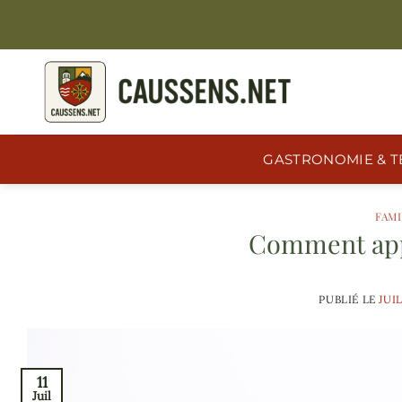
Passer
au
contenu
GASTRONOMIE & T
FAMI
Comment appr
PUBLIÉ LE
JUIL
11
Juil