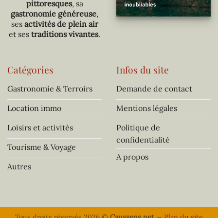
pittoresques
, sa
gastronomie généreuse
,
ses
activités de plein air
et ses
traditions vivantes
.
Catégories
Infos du site
Gastronomie & Terroirs
Demande de contact
Location immo
Mentions légales
Loisirs et activités
Politique de
confidentialité
Tourisme & Voyage
A propos
Autres
Tous droits réservés 2026 ©
Caussens.net
—
Plan du site