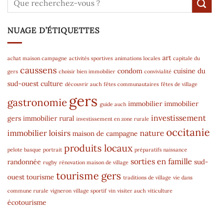
NUAGE D’ÉTIQUETTES
art
achat maison campagne
activités sportives
animations locales
capitale du
caussens
condom
cuisine du
gers
choisir bien immobilier
convivialité
sud-ouest
culture
découvrir auch
fêtes communautaires
fêtes de village
gers
gastronomie
immobilier
immobilier
guide auch
investissement
gers
immobilier rural
investissement en zone rurale
occitanie
immobilier
loisirs
nature
maison de campagne
produits locaux
pelote basque
portrait
préparatifs naissance
sorties en famille
randonnée
sud-
rugby
rénovation maison de village
tourisme gers
ouest
tourisme
traditions de village
vie dans
commune rurale
vigneron
village sportif
vin
visiter auch
viticulture
écotourisme