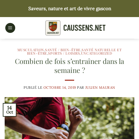
Passer
Saveurs, nature et art de vivre gascon
au
contenu
MUSCULATION
,
SANTÉ / BIEN-ÊTRE
,
SANTÉ NATURELLE ET
BIEN-ÊTRE
,
SPORTS / LOISIRS
,
UNCATEGORIZED
Combien de fois s’entraîner dans la
semaine ?
PUBLIÉ LE
OCTOBRE 14, 2019
PAR
JULIEN MAURAN
14
Oct